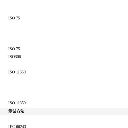
ISO 75
ISO 75
ISO306
ISO 11359
ISO 11359
测试方法
IEC 60243