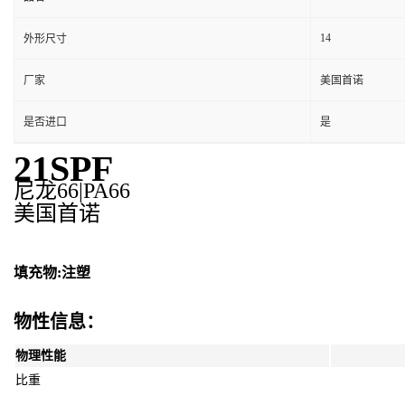
14
外形尺寸
厂家
美国首诺
是否进口
是
21SPF
尼龙66|PA66
美国首诺
填充物:注塑
物性信息：
物理性能
比重