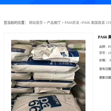
您当前的位置：
网站首页
>
产品展厅
>
PA66尼龙
>
PA66 美国首诺 21
PA66
品牌：
P
货号：
13
价格：
￥
发布日期
更新日期