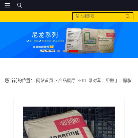
您当前的位置：
网站首页
>
产品展厅
>
PBT 聚对苯二甲酸丁二醇脂
>
PBT 美国杜邦 SK601 NC010