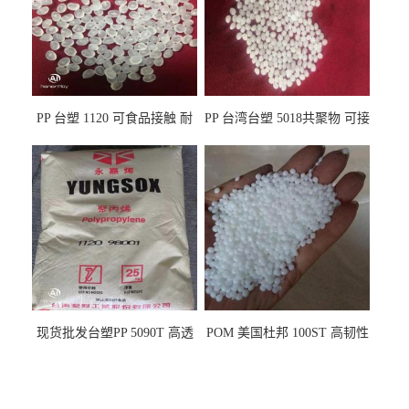
PP 台塑 1120 可食品接触 耐
PP 台湾台塑 5018共聚物 可接
热 透明PP 高刚性 聚丙烯原料
触食品 耐化学品
现货批发台塑PP 5090T 高透
POM 美国杜邦 100ST 高韧性
明 食品容器 一次性注射器
负载零件