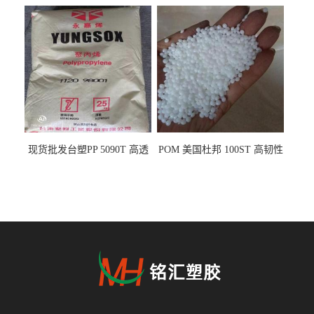
热 透明PP 高刚性 聚丙烯原料
触食品 耐化学品
现货批发台塑PP 5090T 高透
POM 美国杜邦 100ST 高韧性
明 食品容器 一次性注射器
负载零件