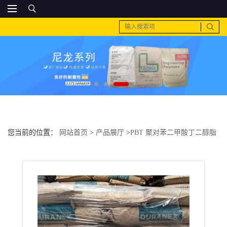
您当前的位置：
网站首页
>
产品展厅
>
PBT 聚对苯二甲酸丁二醇脂
>
pbt 日本 cn7015佛山供货