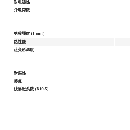
耐电弧性
介电常数
绝缘强度 (1mmt)
热性能
热变形温度
耐燃性
熔点
线膨胀系数 (X10-5)