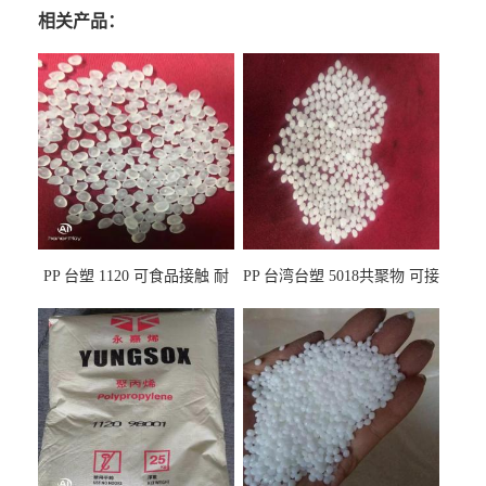
相关产品：
PP 台塑 1120 可食品接触 耐
PP 台湾台塑 5018共聚物 可接
热 透明PP 高刚性 聚丙烯原料
触食品 耐化学品