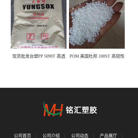
现货批发台塑PP 5090T 高透
POM 美国杜邦 100ST 高韧性
明 食品容器 一次性注射器
负载零件
公司首页
|
公司介绍
|
公司动态
|
产品展厅
|