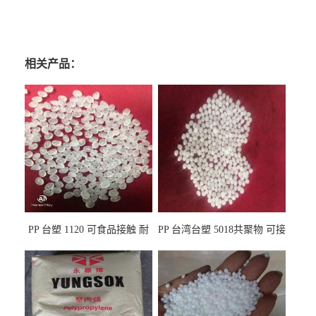
相关产品：
PP 台塑 1120 可食品接触 耐
PP 台湾台塑 5018共聚物 可接
热 透明PP 高刚性 聚丙烯原料
触食品 耐化学品