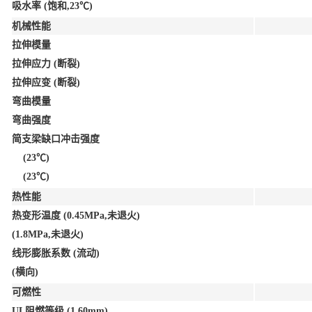
吸水率 (饱和,23℃)
机械性能
拉伸模量
拉伸应力 (断裂)
拉伸应变 (断裂)
弯曲模量
弯曲强度
简支梁缺口冲击强度
(23℃)
(23℃)
热性能
热变形温度 (0.45MPa,未退火)
(1.8MPa,未退火)
线形膨胀系数 (流动)
(横向)
可燃性
UL阻燃等级 (1.60mm)