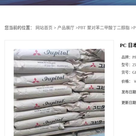
您当前的位置：
网站首页
>
产品展厅
>
PBT 聚对苯二甲酸丁二醇脂
>
PC 日
品牌：
P
型号：
25
货号：
G
价格：
￥
发布日期
更新日期