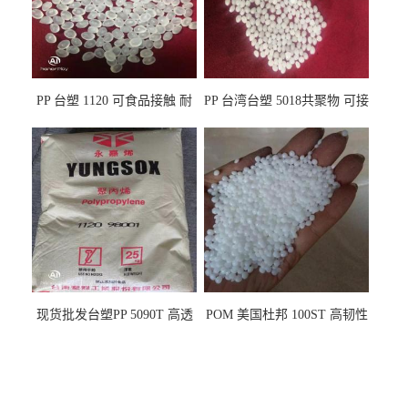
PP 台塑 1120 可食品接触 耐
PP 台湾台塑 5018共聚物 可接
热 透明PP 高刚性 聚丙烯原料
触食品 耐化学品
现货批发台塑PP 5090T 高透
POM 美国杜邦 100ST 高韧性
明 食品容器 一次性注射器
负载零件