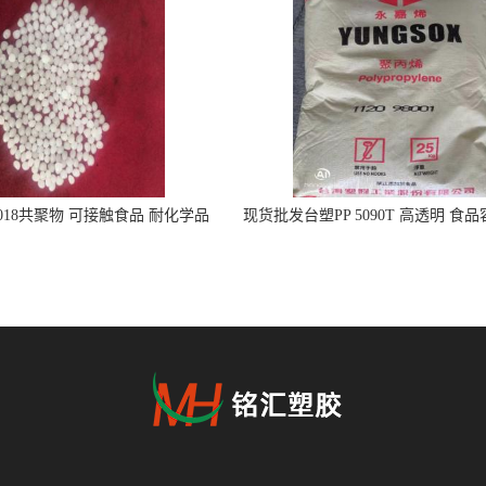
5018共聚物 可接触食品 耐化学品
现货批发台塑PP 5090T 高透明 食
注射器