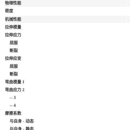
物理性能
密度
机械性能
拉伸模量
拉伸应力
屈服
断裂
拉伸应变
屈服
断裂
弯曲模量
1
弯曲应力
2
--
3
--
4
摩擦系数
与自身 - 动态
与自身 - 静态