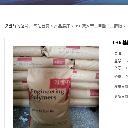
您当前的位置：
网站首页
>
产品展厅
>
PBT 聚对苯二甲酸丁二醇脂
>
P
PA6 基
品牌：
P
型号：
25
货号：
I
价格：
￥
发布日期
更新日期