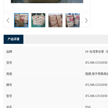
产品详请
品牌
PP 台湾李长荣（
IFL36R-GN1E058
货号
用途
阻燃,用于特殊用
IFL36R-GN1E058
牌号
IFL36R-GN1E058
型号
PA6
品名