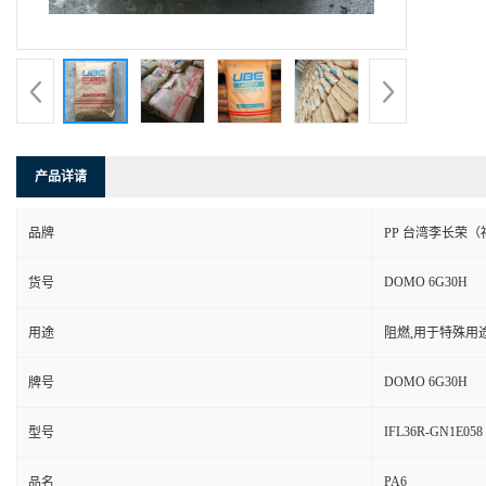
产品详请
品牌
PP 台湾李长荣（
DOMO 6G30H
货号
用途
阻燃,用于特殊用
DOMO 6G30H
牌号
IFL36R-GN1E058
型号
PA6
品名