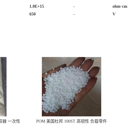
1.0E+15
-
ohm·cm
650
-
V
品容器 一次性
POM 美国杜邦 100ST 高韧性 负载零件