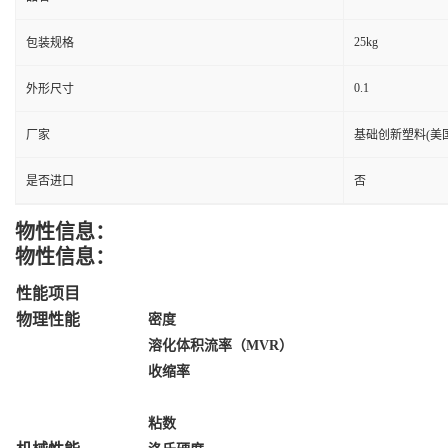
25kg
包装规格
0.1
外形尺寸
厂家
基础创新塑料(美国
是否进口
否
物性信息：
物性信息：
性能项目
物理性能
密度
溶化体积流率（MVR）
收缩率
粘数