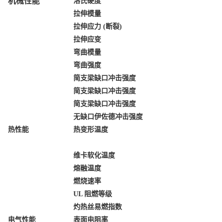
机械性能
洛氏硬度
拉伸模量
拉伸应力
(
断裂
)
拉伸应变
弯曲模量
弯曲强度
简支梁缺口冲击强度
简支梁缺口冲击强度
简支梁缺口冲击强度
无缺口伊佐德冲击强度
热性能
热变形温度
维卡软化温度
熔融温度
燃烧速率
UL 阻燃等级
灼热丝易燃指数
电气性能
表面电阻率