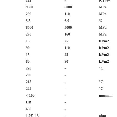
122
-
R 计秤
9500
6000
MPa
290
110
MPa
3.5
6.0
%
8500
5000
MPa
270
160
MPa
15
25
kJ/m2
90
110
kJ/m2
15
25
kJ/m2
80
90
kJ/m2
220
-
°C
200
-
215
-
°C
222
-
°C
< 100
-
mm/min
HB
-
650
-
1.0E+13
-
ohm