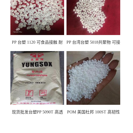
PP 台塑 1120 可食品接触 耐
PP 台湾台塑 5018共聚物 可接
热 透明PP 高刚性 聚丙烯原料
触食品 耐化学品
现货批发台塑PP 5090T 高透
POM 美国杜邦 100ST 高韧性
明 食品容器 一次性注射器
负载零件