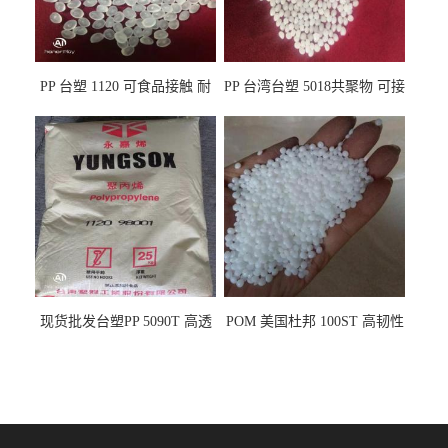
PP 台塑 1120 可食品接触 耐
PP 台湾台塑 5018共聚物 可接
热 透明PP 高刚性 聚丙烯原料
触食品 耐化学品
现货批发台塑PP 5090T 高透
POM 美国杜邦 100ST 高韧性
明 食品容器 一次性注射器
负载零件