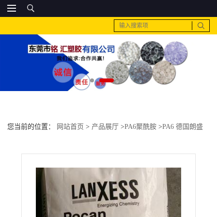
您当前的位置：
网站首页
>
产品展厅
>
PA6聚酰胺
>
PA6 德国朗盛
BKV30Q