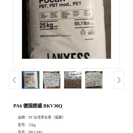
PA6 德国朗盛 BKV30Q
品牌：
PP 台湾李长荣（福聚）
型号：
25kg
货号：
BKV30Q