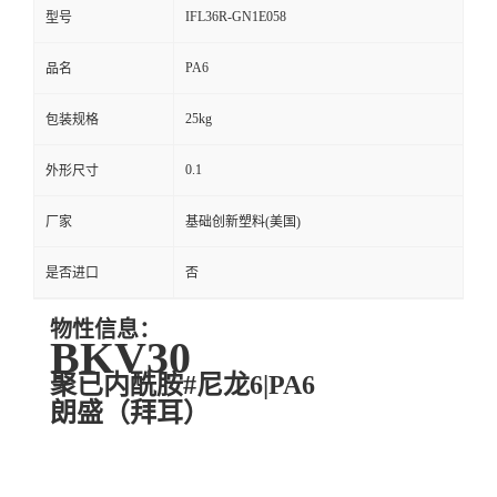
IFL36R-GN1E058
型号
PA6
品名
25kg
包装规格
0.1
外形尺寸
厂家
基础创新塑料(美国)
是否进口
否
物性信息：
BKV30
聚已内酰胺#尼龙6|PA6
朗盛（拜耳）