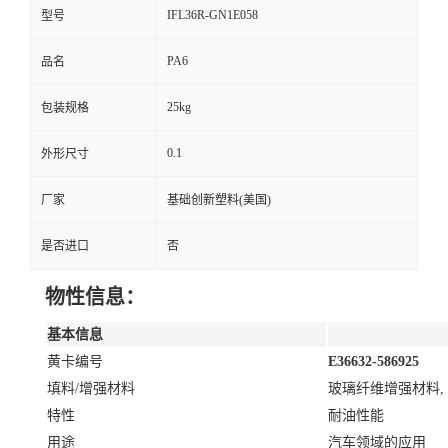
IFL36R-GN1E058
型号
PA6
品名
25kg
包装规格
0.1
外形尺寸
厂家
基础创新塑料(美国)
是否进口
否
物性信息：
基本信息
黄卡编号
E36632-586925
填料/增强材料
玻璃纤维增强材料, 
特性
耐油性能
用途
汽车领域的应用