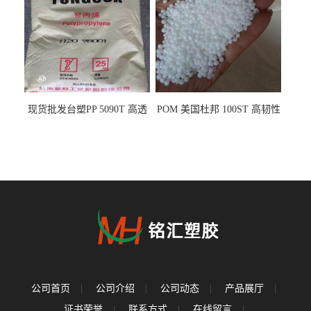
现货批发台塑PP 5090T 高透
POM 美国杜邦 100ST 高韧性
明 食品容器 一次性注射器
负载零件
公司首页
|
公司介绍
|
公司动态
|
产品展厅
|
证书荣誉
|
联系方式
|
在线留言
|