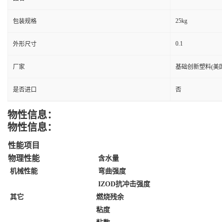
25kg
包装规格
0.1
外形尺寸
厂家
基础创新塑料(美国
是否进口
否
物性信息：
物性信息：
性能项目
物理性能
含水量
机械性能
弯曲强度
IZOD抗冲击强度
其它
燃烧残余
粘度