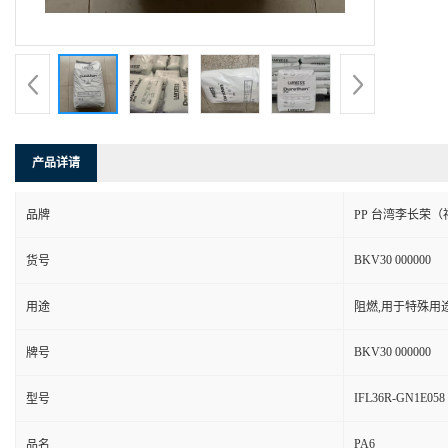
产品详请
品牌
PP 台湾李长荣（
BKV30 000000
货号
用途
阻燃,用于特殊用
BKV30 000000
牌号
IFL36R-GN1E058
型号
PA6
品名