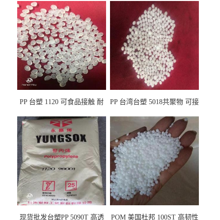
PP 台塑 1120 可食品接触 耐
PP 台湾台塑 5018共聚物 可接
热 透明PP 高刚性 聚丙烯原料
触食品 耐化学品
现货批发台塑PP 5090T 高透
POM 美国杜邦 100ST 高韧性