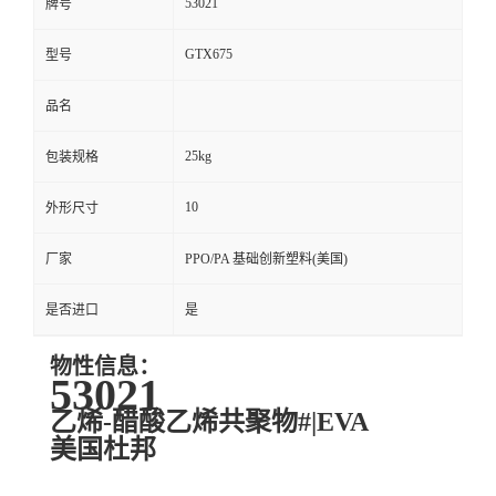
53021
牌号
GTX675
型号
品名
25kg
包装规格
10
外形尺寸
厂家
PPO/PA 基础创新塑料(美国)
是否进口
是
物性信息：
53021
乙烯-醋酸乙烯共聚物#|EVA
美国杜邦