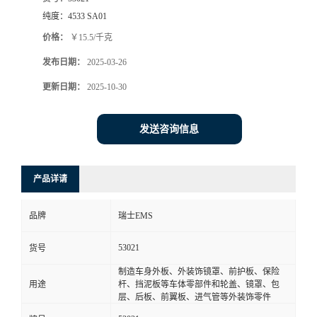
纯度：
4533 SA01
价格：
￥15.5/千克
发布日期：
2025-03-26
更新日期：
2025-10-30
发送咨询信息
产品详请
品牌
瑞士EMS
53021
货号
制造车身外板、外装饰镜罩、前护板、保险
用途
杆、挡泥板等车体零部件和轮盖、镜罩、包
层、后板、前翼板、进气管等外装饰零件