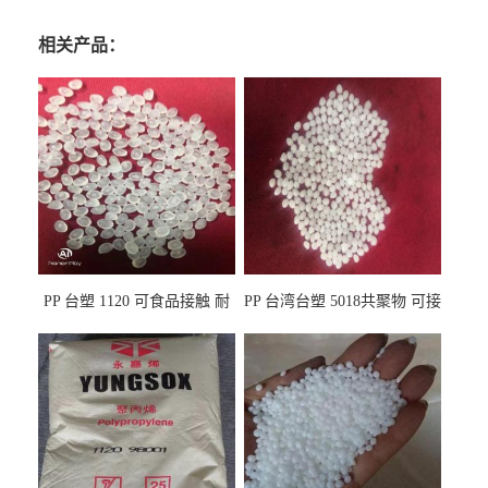
相关产品：
PP 台塑 1120 可食品接触 耐
PP 台湾台塑 5018共聚物 可接
热 透明PP 高刚性 聚丙烯原料
触食品 耐化学品