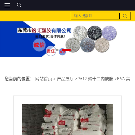
您当前的位置：
网站首页
>
产品展厅
>
PA12 聚十二内酰胺
>
EVA 美
国杜邦 53021