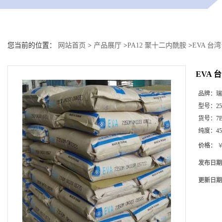
您当前的位置：
网站首页
>
产品展厅
>
PA12 聚十二内酰胺
>
EVA 台
EVA 
品牌：
瑞
型号：
25
货号：
7
纯度：
4
价格：
￥
发布日期
更新日期