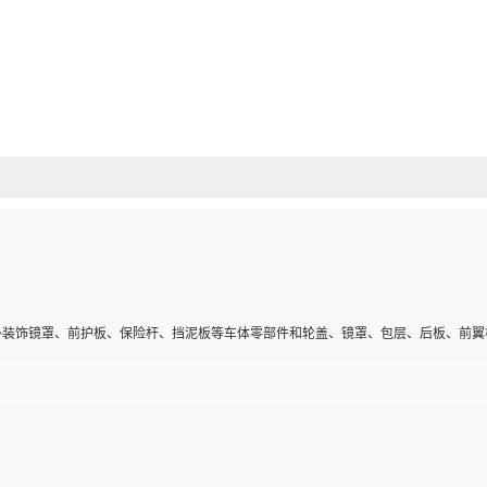
外装饰镜罩、前护板、保险杆、挡泥板等车体零部件和轮盖、镜罩、包层、后板、前翼