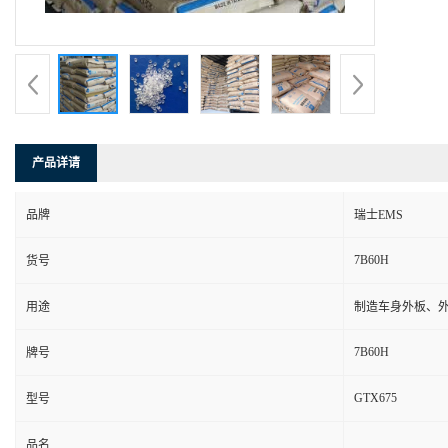
产品详请
品牌
瑞士EMS
7B60H
货号
用途
制造车身外板、
7B60H
牌号
GTX675
型号
品名