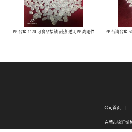
PP 台塑 1120 可食品接触 耐热 透明PP 高刚性
PP 台湾台塑 
聚丙烯原料
公司首页
|
东莞市铭汇塑