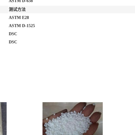
ASTM D-638
测试方法
ASTM E28
ASTM D-1525
DSC
DSC