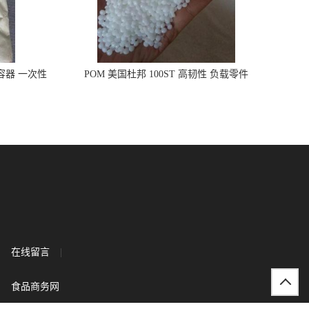
品容器 一次性
POM 美国杜邦 100ST 高韧性 负载零件
在线留言
|
食品商务网