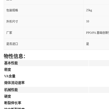
25kg
包装规格
10
外形尺寸
厂家
PPO/PA 基础创
是否进口
是
物性信息：
基本性能
密度
VA含量
熔体流动速率
机械性能
硬度
断裂伸长率