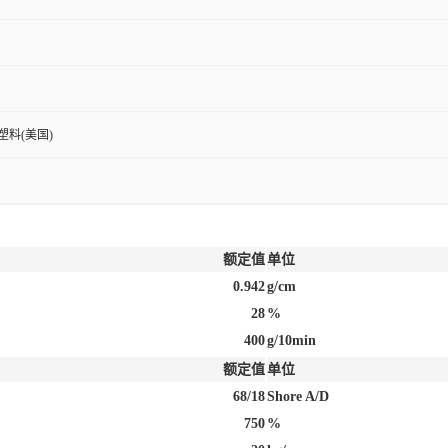
新塑料(美国)
额定值
单位
0.942
g/cm
28
%
400
g/10min
额定值
单位
68/18
Shore A/D
750
%