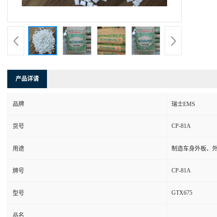
产品详请
品牌
瑞士EMS
CP-81A
货号
用途
制造车身外板、
CP-81A
牌号
GTX675
型号
品名