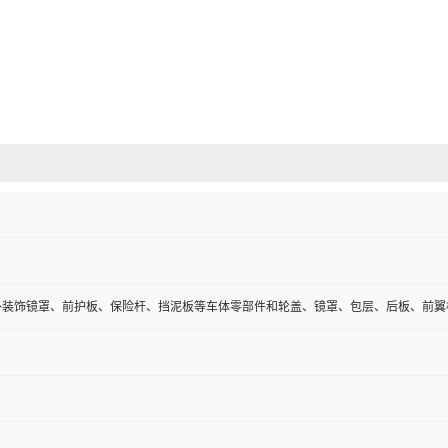
外装饰镜罩、前护板、保险杆、挡泥板等车体零部件和轮盖、镜罩、包层、后板、前翼