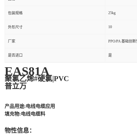
25kg
包装规格
10
外形尺寸
厂家
PPO/PA 基础创
是否进口
是
EAS81A
聚氯乙烯#硬氯|PVC
普立万
产品用途:电线电缆应用
填充物:电线电缆料
物性信息：