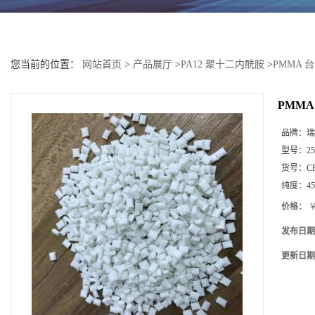
您当前的位置：
网站首页
>
产品展厅
>
PA12 聚十二内酰胺
>
PMMA 
PMMA
品牌：
瑞
型号：
25
货号：
C
纯度：
4
价格：
￥
发布日期
更新日期