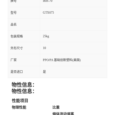
IRH-70
牌号
GTX675
型号
品名
25kg
包装规格
10
外形尺寸
厂家
PPO/PA 基础创新塑料(美国)
是否进口
是
物性信息：
物性信息：
性能项目
物理性能
比重
熔体流动速率