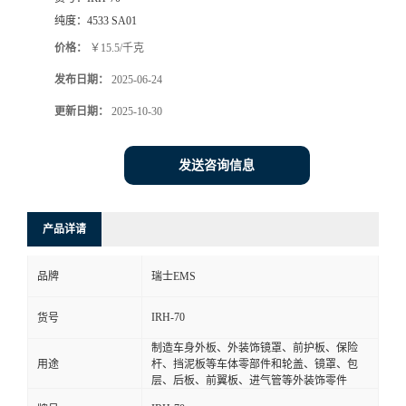
纯度：
4533 SA01
价格：
￥15.5/千克
发布日期：
2025-06-24
更新日期：
2025-10-30
发送咨询信息
产品详请
品牌
瑞士EMS
IRH-70
货号
制造车身外板、外装饰镜罩、前护板、保险
用途
杆、挡泥板等车体零部件和轮盖、镜罩、包
层、后板、前翼板、进气管等外装饰零件