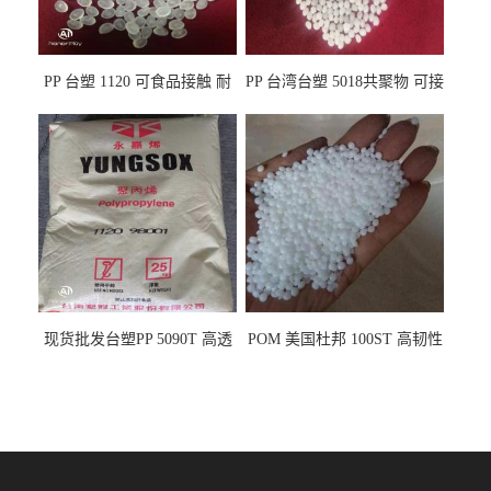
PP 台塑 1120 可食品接触 耐
PP 台湾台塑 5018共聚物 可接
热 透明PP 高刚性 聚丙烯原料
触食品 耐化学品
现货批发台塑PP 5090T 高透
POM 美国杜邦 100ST 高韧性
明 食品容器 一次性注射器
负载零件