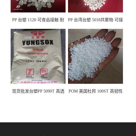
PP 台塑 1120 可食品接触 耐
PP 台湾台塑 5018共聚物 可接
热 透明PP 高刚性 聚丙烯原料
触食品 耐化学品
现货批发台塑PP 5090T 高透
POM 美国杜邦 100ST 高韧性
明 食品容器 一次性注射器
负载零件