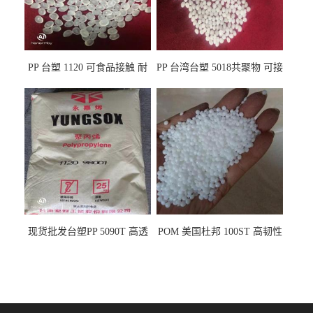
PP 台塑 1120 可食品接触 耐
PP 台湾台塑 5018共聚物 可接
热 透明PP 高刚性 聚丙烯原料
触食品 耐化学品
现货批发台塑PP 5090T 高透
POM 美国杜邦 100ST 高韧性
明 食品容器 一次性注射器
负载零件