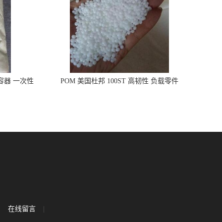
品容器 一次性
POM 美国杜邦 100ST 高韧性 负载零件
在线留言
|