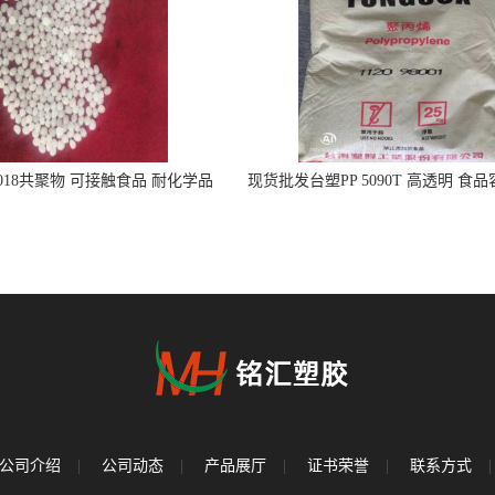
5018共聚物 可接触食品 耐化学品
现货批发台塑PP 5090T 高透明 食
注射器
公司介绍
|
公司动态
|
产品展厅
|
证书荣誉
|
联系方式
|