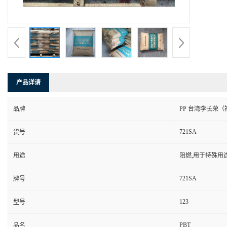
产品详请
品牌
PP 台湾李长荣（
721SA
货号
用途
阻燃,用于特殊用
721SA
牌号
123
型号
PBT
品名