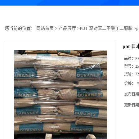
您当前的位置：
网站首页
>
产品展厅
>
PBT 聚对苯二甲酸丁二醇脂
>
p
pbt 日本
品牌：
P
型号：
25
货号：
7
价格：
￥
发布日期
更新日期