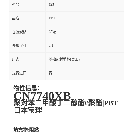
123
型号
PBT
品名
25kg
包装规格
0.1
外形尺寸
厂家
基础创新塑料(美国)
是否进口
否
物性信息：
CN7740XB
聚对苯二甲酸丁二醇酯#聚酯|PBT
日本宝理
填充物:阻燃