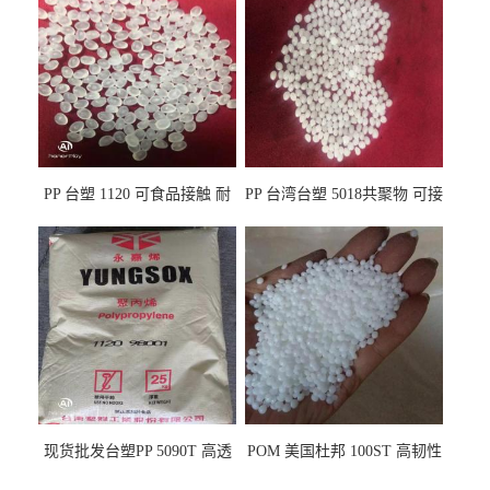
PP 台塑 1120 可食品接触 耐
PP 台湾台塑 5018共聚物 可接
热 透明PP 高刚性 聚丙烯原料
触食品 耐化学品
现货批发台塑PP 5090T 高透
POM 美国杜邦 100ST 高韧性
明 食品容器 一次性注射器
负载零件