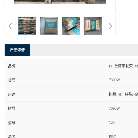
产品详请
品牌
PP 台湾李长荣（
7390W
货号
用途
阻燃,用于特殊用
7390W
牌号
123
型号
PBT
品名