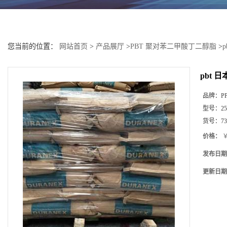
您当前的位置：
网站首页
>
产品展厅
>
PBT 聚对苯二甲酸丁二醇脂
>
p
pbt 日
品牌：
P
型号：
25
货号：
7
价格：
￥
发布日期
更新日期