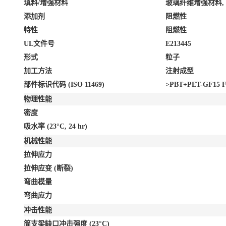
填料/增强材料
玻璃纤维增强材料, 
添加剂
阻燃性
特性
阻燃性
UL文件号
E213445
形式
粒子
加工方法
注射成型
部件标识代码 (ISO 11469)
>PBT+PET-GF15 F
物理性能
密度
吸水率
(23°C, 24 hr)
机械性能
拉伸应力
拉伸应变
(断裂)
弯曲模量
弯曲应力
冲击性能
简支梁缺口冲击强度
(23°C)