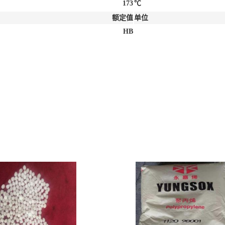
173
℃
额定值
单位
HB