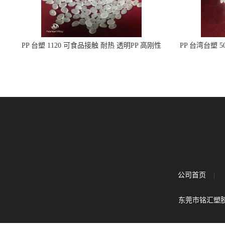
PP 台塑 1120 可食品接触 耐热 透明PP 高刚性
PP 台湾台塑 
聚丙烯原料
公司首页
|
东莞市铭汇塑