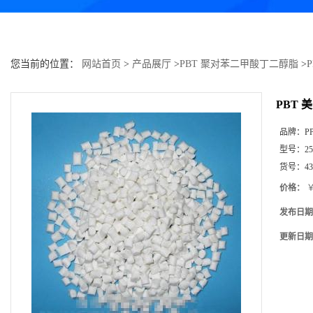
您当前的位置：
网站首页
>
产品展厅
>
PBT 聚对苯二甲酸丁二醇脂
>
PBT 
品牌：
P
型号：
25
货号：
43
价格：
￥
发布日期
更新日期