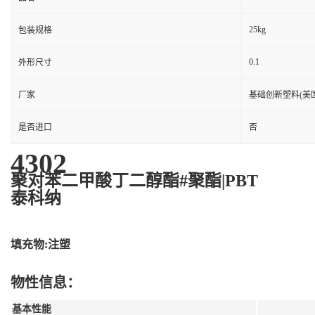
25kg
包装规格
0.1
外形尺寸
厂家
基础创新塑料(美国
是否进口
否
4302
聚对苯二甲酸丁二醇酯#聚酯|PBT
泰科纳
填充物:注塑
物性信息：
基本性能