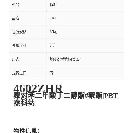
123
型号
PBT
品名
25kg
包装规格
0.1
外形尺寸
厂家
基础创新塑料(美国)
是否进口
否
4602ZHR
聚对苯二甲酸丁二醇酯#聚酯|PBT
泰科纳
物性信息：