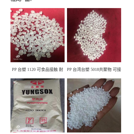
PP 台塑 1120 可食品接触 耐
PP 台湾台塑 5018共聚物 可接
热 透明PP 高刚性 聚丙烯原料
触食品 耐化学品