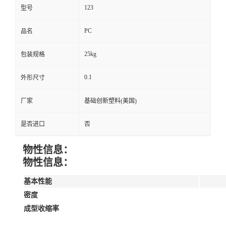
123
型号
PC
品名
25kg
包装规格
0.1
外形尺寸
厂家
基础创新塑料(美国)
是否进口
否
物性信息：
物性信息：
基本性能
密度
成型收缩率