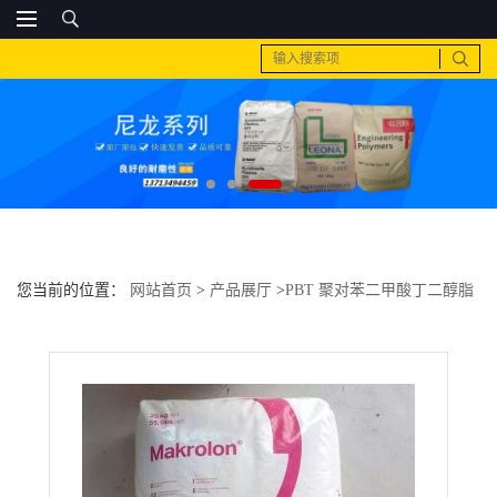
您当前的位置：
网站首页
>
产品展厅
>
PBT 聚对苯二甲酸丁二醇脂
>
PC 德国科思创（拜耳） 9415玻纤含量10％ 纤维级