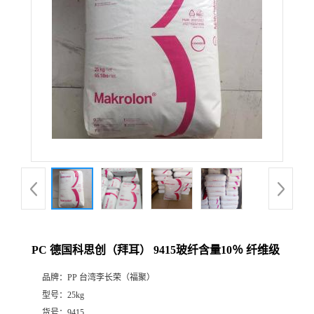
PC 德国科思创（拜耳） 9415玻纤含量10％ 纤维级
品牌：
PP 台湾李长荣（福聚）
型号：
25kg
货号：
9415