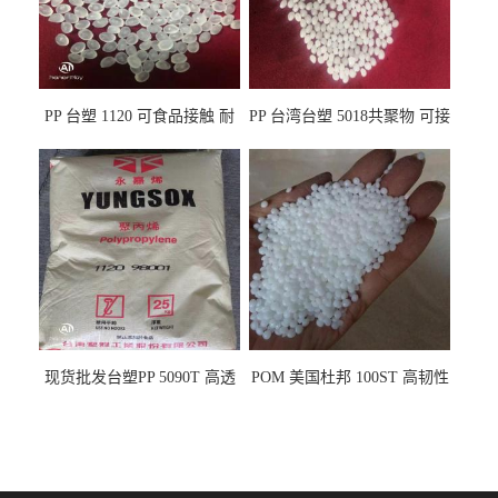
PP 台塑 1120 可食品接触 耐
PP 台湾台塑 5018共聚物 可接
热 透明PP 高刚性 聚丙烯原料
触食品 耐化学品
现货批发台塑PP 5090T 高透
POM 美国杜邦 100ST 高韧性
明 食品容器 一次性注射器
负载零件