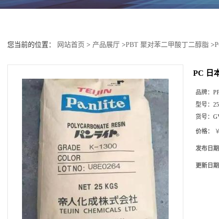
您当前的位置：
网站首页
>
产品展厅
>
PBT 聚对苯二甲酸丁二醇脂
>
PC 日
品牌：
P
型号：
25
货号：
G
价格：
￥
发布日期
更新日期