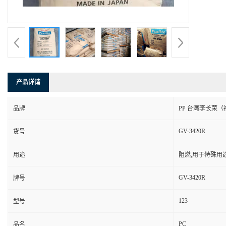
产品详请
品牌
PP 台湾李长荣（
GV-3420R
货号
用途
阻燃,用于特殊用
GV-3420R
牌号
123
型号
PC
品名