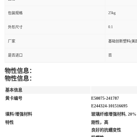
25kg
包装规格
0.1
外形尺寸
厂家
基础创新塑料(美国
是否进口
否
物性信息：
物性信息：
基本信息
黄卡编号
E50075-241787
E244324-101516695
填料/增强材料
玻璃纤维增强材料, 20
特性
刚性，高
良好的抗蠕变性