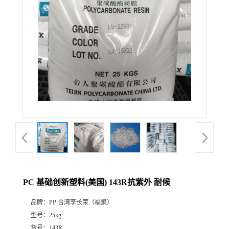
PC 基础创新塑料(美国) 143R抗紫外 耐候
品牌：
PP 台湾李长荣（福聚）
型号：
25kg
货号：
143R