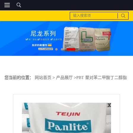
您当前的位置：
网站首页
>
产品展厅
>
PBT 聚对苯二甲酸丁二醇脂
>
PC 基础创新塑料(美国) 143R抗紫外 耐候