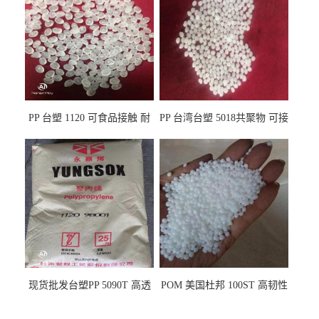
PP 台塑 1120 可食品接触 耐
PP 台湾台塑 5018共聚物 可接
热 透明PP 高刚性 聚丙烯原料
触食品 耐化学品
现货批发台塑PP 5090T 高透
POM 美国杜邦 100ST 高韧性
明 食品容器 一次性注射器
负载零件