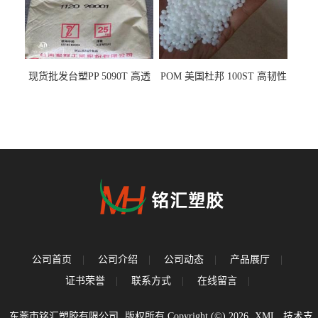
现货批发台塑PP 5090T 高透
POM 美国杜邦 100ST 高韧性
明 食品容器 一次性注射器
负载零件
公司首页
|
公司介绍
|
公司动态
|
产品展厅
|
证书荣誉
|
联系方式
|
在线留言
|
东莞市铭汇塑胶有限公司
版权所有 Copyright (©) 2026
XML
技术支