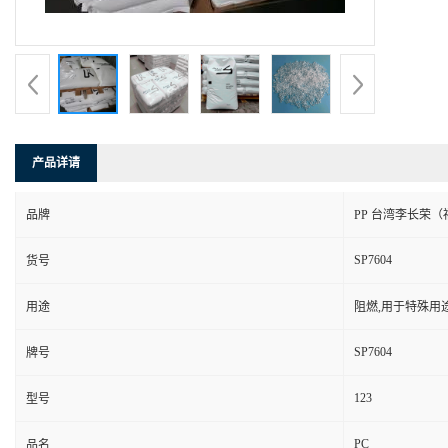
产品详请
品牌
PP 台湾李长荣（
SP7604
货号
用途
阻燃,用于特殊用
SP7604
牌号
123
型号
PC
品名