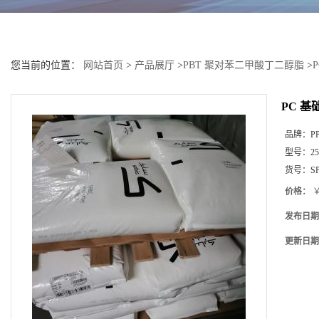
您当前的位置：
网站首页
>
产品展厅
>
PBT 聚对苯二甲酸丁二醇脂
>
PC 基
品牌：
P
型号：
25
货号：
S
价格：
￥
发布日期
更新日期