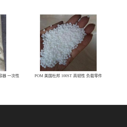
品容器 一次性
POM 美国杜邦 100ST 高韧性 负载零件