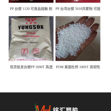
PP 台塑 1120 可食品接触 耐
PP 台湾台塑 5018共聚物 可接
热 透明PP 高刚性 聚丙烯原料
触食品 耐化学品
现货批发台塑PP 5090T 高透
POM 美国杜邦 100ST 高韧性
明 食品容器 一次性注射器
负载零件