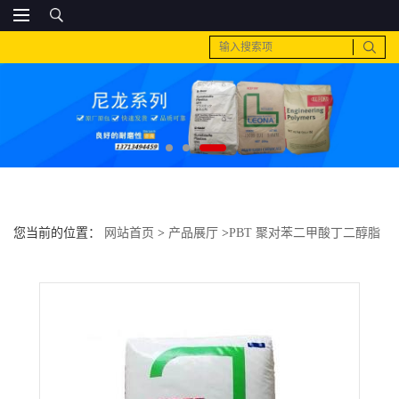
您当前的位置：
网站首页
>
产品展厅
>
PBT 聚对苯二甲酸丁二醇脂
>
PC 韩三星毛织（乐天） LH-1070WV-0阻燃