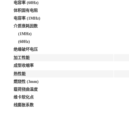
电容率 (60Hz)
体积固有电阻
电容率 (1MHz)
介质衰耗因数
(1MHz)
(60Hz)
绝缘破坏电压
加工性能
成型收缩率
热性能
燃烧性 (3mm)
载荷挠曲温度
维卡软化点
线膨胀系数