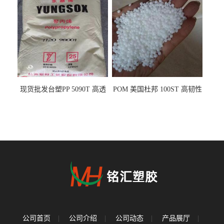
现货批发台塑PP 5090T 高透
POM 美国杜邦 100ST 高韧性
明 食品容器 一次性注射器
负载零件
公司首页
|
公司介绍
|
公司动态
|
产品展厅
|