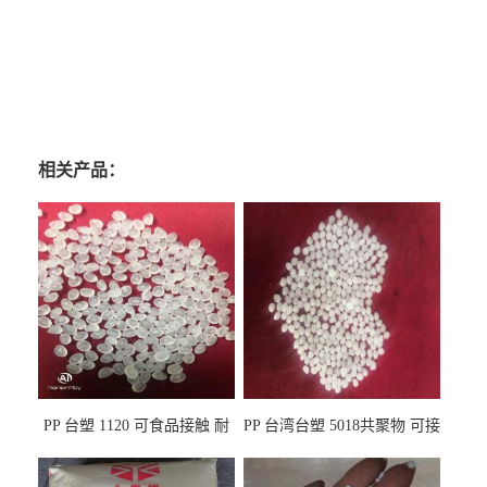
相关产品：
PP 台塑 1120 可食品接触 耐
PP 台湾台塑 5018共聚物 可接
热 透明PP 高刚性 聚丙烯原料
触食品 耐化学品