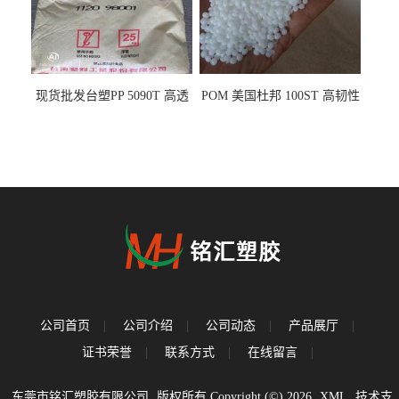
现货批发台塑PP 5090T 高透
POM 美国杜邦 100ST 高韧性
明 食品容器 一次性注射器
负载零件
公司首页
|
公司介绍
|
公司动态
|
产品展厅
|
证书荣誉
|
联系方式
|
在线留言
|
东莞市铭汇塑胶有限公司
版权所有 Copyright (©) 2026
XML
技术支