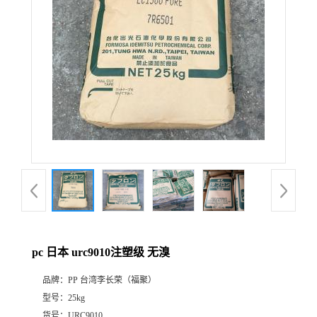
pc 日本 urc9010注塑级 无溴
品牌：
PP 台湾李长荣（福聚）
型号：
25kg
货号：
URC9010