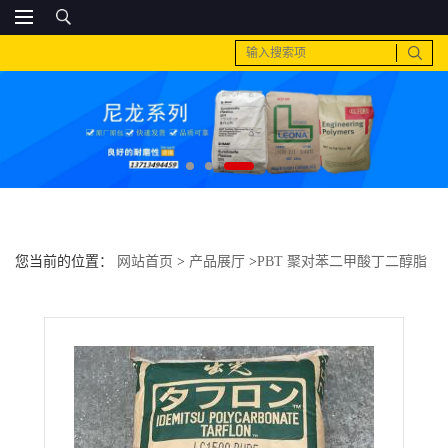
您当前的位置：
网站首页
>
产品展厅
>
PBT 聚对苯二甲酸丁二醇脂
>
pc 日本 urc9010注塑级 无溴