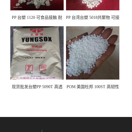
PP 台塑 1120 可食品接触 耐
PP 台湾台塑 5018共聚物 可接
热 透明PP 高刚性 聚丙烯原料
触食品 耐化学品
现货批发台塑PP 5090T 高透
POM 美国杜邦 100ST 高韧性
明 食品容器 一次性注射器
负载零件