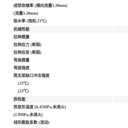
成型收缩率 (横向流量3.20mm)
(流量3.20mm)
吸水率 (饱和,23℃)
机械性能
拉伸模量
拉伸应力 (断裂)
拉伸应变 (断裂)
弯曲模量
弯曲强度
简支梁缺口冲击强度
(23℃)
(23℃)
热性能
热变形温度 (0.45MPa,未退火)
(1.8MPa,未退火)
线形膨胀系数 (流动)