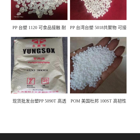
PP 台塑 1120 可食品接触 耐
PP 台湾台塑 5018共聚物 可接
热 透明PP 高刚性 聚丙烯原料
触食品 耐化学品
现货批发台塑PP 5090T 高透
POM 美国杜邦 100ST 高韧性
明 食品容器 一次性注射器
负载零件