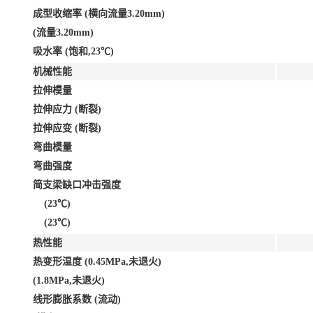
成型收缩率 (横向流量3.20mm)
(流量3.20mm)
吸水率 (饱和,23℃)
机械性能
拉伸模量
拉伸应力 (断裂)
拉伸应变 (断裂)
弯曲模量
弯曲强度
简支梁缺口冲击强度
(23℃)
(23℃)
热性能
热变形温度 (0.45MPa,未退火)
(1.8MPa,未退火)
线形膨胀系数 (流动)