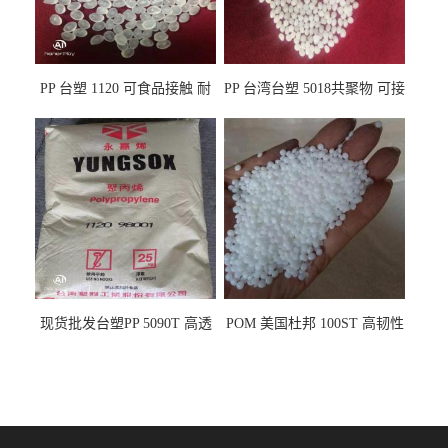
PP 台塑 1120 可食品接触 耐
PP 台湾台塑 5018共聚物 可接
热 透明PP 高刚性 聚丙烯原料
触食品 耐化学品
现货批发台塑PP 5090T 高透
POM 美国杜邦 100ST 高韧性
明 食品容器 一次性注射器
负载零件