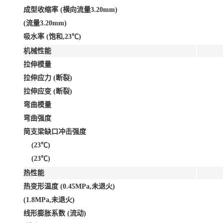
成型收缩率 (横向流量3.20mm)
(流量3.20mm)
吸水率 (饱和,23℃)
机械性能
拉伸模量
拉伸应力 (断裂)
拉伸应变 (断裂)
弯曲模量
弯曲强度
简支梁缺口冲击强度
(23℃)
(23℃)
热性能
热变形温度 (0.45MPa,未退火)
(1.8MPa,未退火)
线形膨胀系数 (流动)