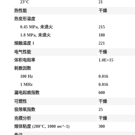
23°C
21
热性能
干燥
热变形温度
0.45 MPa, 未退火
215
1.8 MPa, 未退火
180
熔融温度
1
221
电气性能
干燥
体积电阻率
1.0E+15
耗散因数
100 Hz
0.016
1 MHz
0.016
漏电起痕指数
600
可燃性
干燥
极限氧指数
25
充模分析
干燥
熔体粘度
(280°C, 1000 sec^-1)
300