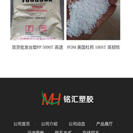
现货批发台塑PP 5090T 高透
POM 美国杜邦 100ST 高韧性
明 食品容器 一次性注射器
负载零件
公司首页
|
公司介绍
|
公司动态
|
产品展厅
|
证书荣誉
|
联系方式
|
在线留言
|