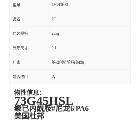
73G43HSL
型号
PC
品名
25kg
包装规格
0.1
外形尺寸
厂家
基础创新塑料(美国)
是否进口
否
物性信息：
73G45HSL
聚已内酰胺#尼龙6|PA6
美国杜邦