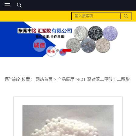
您当前的位置：
网站首页
>
产品展厅
>
PBT 聚对苯二甲酸丁二醇脂
>
PA6 美国杜邦 73G43HSL的原料