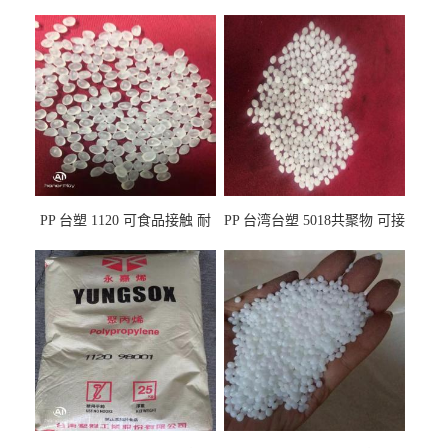
PP 台塑 1120 可食品接触 耐
PP 台湾台塑 5018共聚物 可接
热 透明PP 高刚性 聚丙烯原料
触食品 耐化学品