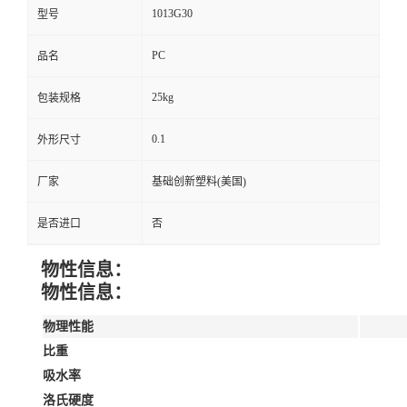
1013G30
型号
PC
品名
25kg
包装规格
0.1
外形尺寸
厂家
基础创新塑料(美国)
是否进口
否
物性信息：
物性信息：
物理性能
比重
吸水率
洛氏硬度