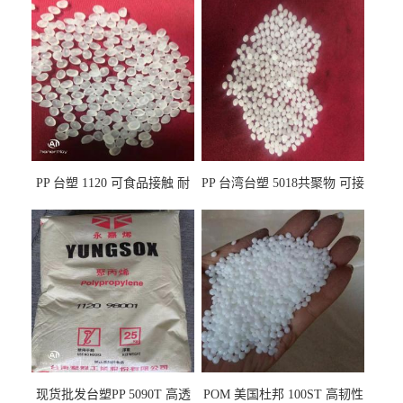
PP 台塑 1120 可食品接触 耐
PP 台湾台塑 5018共聚物 可接
热 透明PP 高刚性 聚丙烯原料
触食品 耐化学品
现货批发台塑PP 5090T 高透
POM 美国杜邦 100ST 高韧性