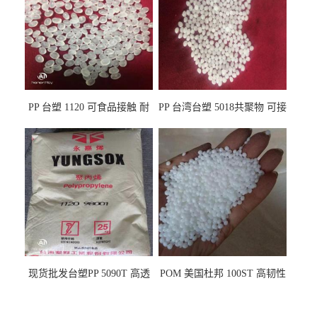
PP 台塑 1120 可食品接触 耐
PP 台湾台塑 5018共聚物 可接
热 透明PP 高刚性 聚丙烯原料
触食品 耐化学品
现货批发台塑PP 5090T 高透
POM 美国杜邦 100ST 高韧性
明 食品容器 一次性注射器
负载零件