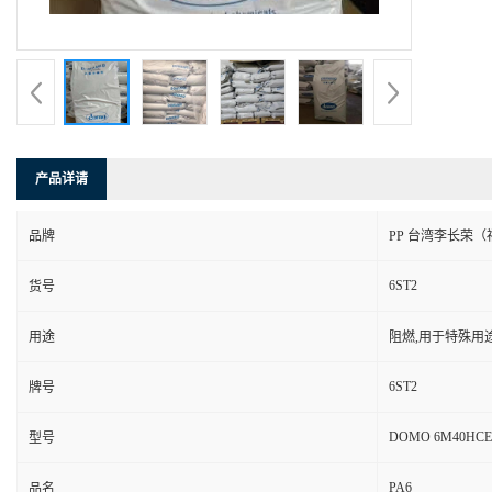
产品详请
品牌
PP 台湾李长荣（
6ST2
货号
用途
阻燃,用于特殊用
6ST2
牌号
DOMO 6M40HCE
型号
PA6
品名