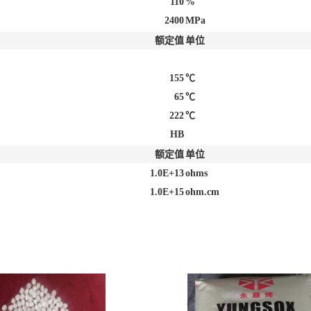
110
%
2400
MPa
额定值
单位
155
℃
65
℃
222
℃
HB
额定值
单位
1.0E+13
ohms
1.0E+15
ohm.cm