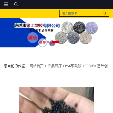
您当前的位置：
网站首页
>
产品展厅
>
PA6聚酰胺
>
PPO/PA 基础创
新塑料(美国) GTX910-74701