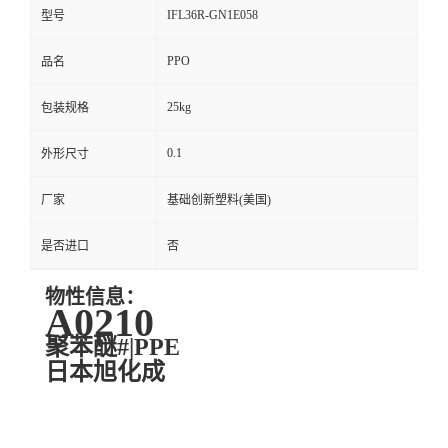
IFL36R-GN1E058
型号
PPO
品名
25kg
包装规格
0.1
外形尺寸
厂家
基础创新塑料(美国)
是否进口
否
物性信息：
A0210
聚苯醚#|PPE
日本旭化成