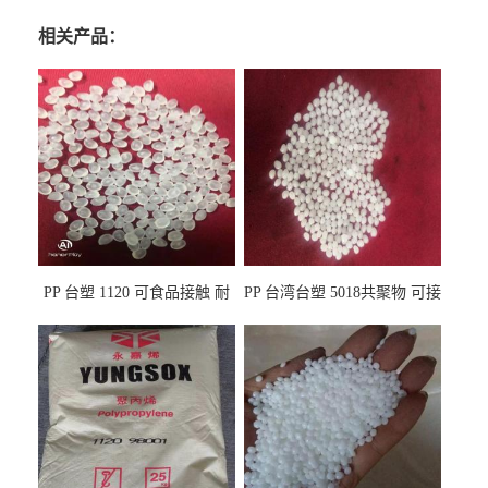
相关产品：
PP 台塑 1120 可食品接触 耐
PP 台湾台塑 5018共聚物 可接
热 透明PP 高刚性 聚丙烯原料
触食品 耐化学品