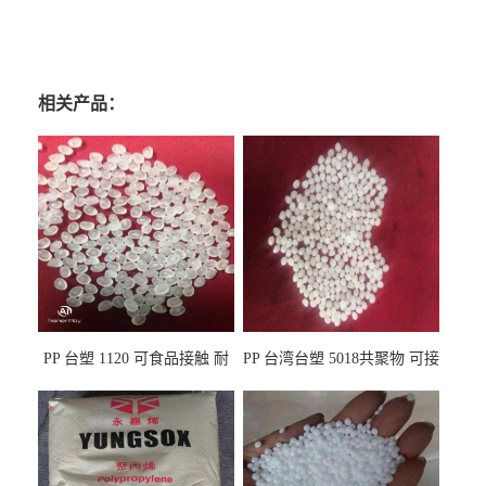
相关产品：
PP 台塑 1120 可食品接触 耐
PP 台湾台塑 5018共聚物 可接
热 透明PP 高刚性 聚丙烯原料
触食品 耐化学品