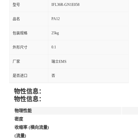
IFL36R-GN1E058
型号
PA12
品名
25kg
包装规格
0.1
外形尺寸
厂家
瑞士EMS
是否进口
否
物性信息：
物性信息：
物理性能
密度
收缩率 (横向流量)
(流量)