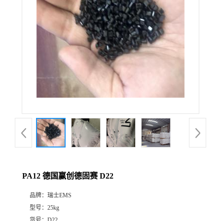
PA12 德国赢创德固赛 D22
品牌：
瑞士EMS
型号：
25kg
货号：
D22