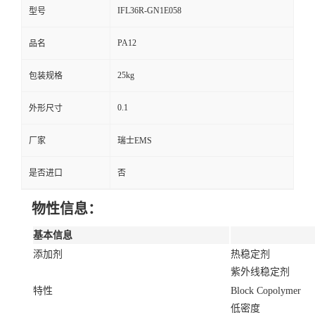
IFL36R-GN1E058
型号
PA12
品名
25kg
包装规格
0.1
外形尺寸
厂家
瑞士EMS
是否进口
否
物性信息：
基本信息
添加剂
热稳定剂
紫外线稳定剂
特性
Block Copolymer
低密度