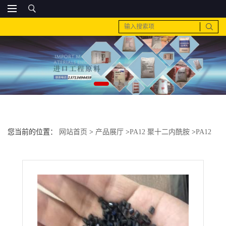
您当前的位置：
网站首页
>
产品展厅
>
PA12 聚十二内酰胺
>
PA12
德国赢创德固赛 E47-S3