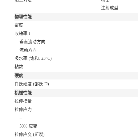
加工方法
挤出
注射成型
物理性能
密度
收缩率
1
垂直流动方向
流动方向
吸水率
(饱和, 23°C)
粘数
硬度
肖氏硬度
(邵氏 D)
机械性能
拉伸模量
拉伸应力
--
50% 应变
拉伸应变
(断裂)